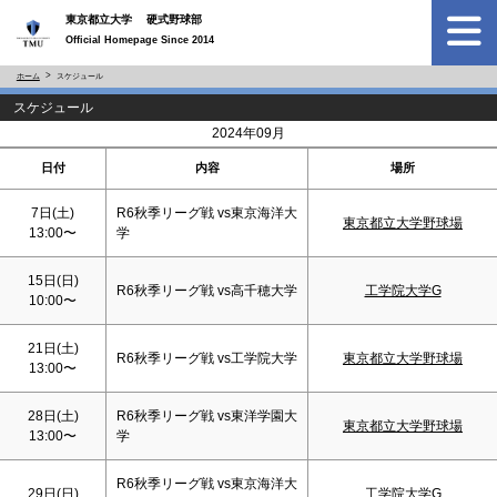
東京都立大学 硬式野球部
Official Homepage Since 2014
ホーム
スケジュール
スケジュール
<
>
2024年09月
日付
内容
場所
7日(
土
)
R6秋季リーグ戦 vs東京海洋大
東京都立大学野球場
13:00〜
学
15日(
日
)
R6秋季リーグ戦 vs高千穂大学
工学院大学G
10:00〜
21日(
土
)
R6秋季リーグ戦 vs工学院大学
東京都立大学野球場
13:00〜
28日(
土
)
R6秋季リーグ戦 vs東洋学園大
東京都立大学野球場
13:00〜
学
R6秋季リーグ戦 vs東京海洋大
29日(
日
)
工学院大学G