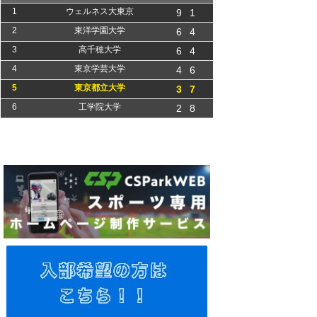
1
ウェルネス大東京
9
1
2
東洋学園大学
6
4
3
高千穂大学
6
4
4
東京学芸大学
4
6
5
東京都立大学
3
7
6
工学院大学
2
8