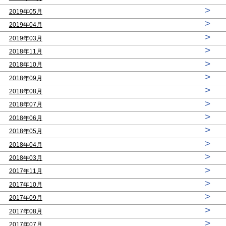
>
2019年05月
>
2019年04月
>
2019年03月
>
2018年11月
>
2018年10月
>
2018年09月
>
2018年08月
>
2018年07月
>
2018年06月
>
2018年05月
>
2018年04月
>
2018年03月
>
2017年11月
>
2017年10月
>
2017年09月
>
2017年08月
>
2017年07月