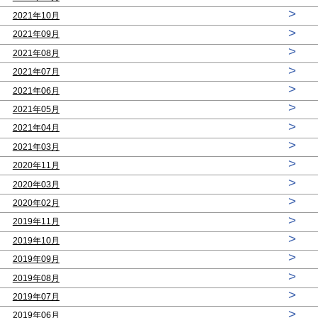
>
2021年10月
>
2021年09月
>
2021年08月
>
2021年07月
>
2021年06月
>
2021年05月
>
2021年04月
>
2021年03月
>
2020年11月
>
2020年03月
>
2020年02月
>
2019年11月
>
2019年10月
>
2019年09月
>
2019年08月
>
2019年07月
>
2019年06月