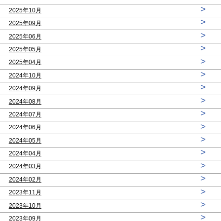
>
2025年10月
>
2025年09月
>
2025年06月
>
2025年05月
>
2025年04月
>
2024年10月
>
2024年09月
>
2024年08月
>
2024年07月
>
2024年06月
>
2024年05月
>
2024年04月
>
2024年03月
>
2024年02月
>
2023年11月
>
2023年10月
>
2023年09月