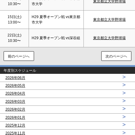
東京都立大学野球場
10:30〜
市大学
15日(
土
)
H29 夏季オープン戦 vs東京都
東京都立大学野球場
13:00〜
市大学
22日(
土
)
H29 夏季オープン戦 vs深谷組
東京都立大学野球場
10:30〜
前のページへ
次のページヘ
年度別スケジュール
>
2026年06月
>
2026年05月
>
2026年04月
>
2026年03月
>
2026年02月
>
2026年01月
>
2025年12月
>
2025年11月