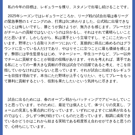
私の今年の目標は、レギュラーを獲り、スタメンで出場し続けることです。
2025年シーズンではレギュラーどころか、リーグ戦の試合出場は春リーグ
の緊急事態の１イニングのみ、打席は0に終わりました。公式戦に出場できな
いことは悔しいですし、勝とうが負けようが、無力さを感じます。プレーだけ
がチームへの貢献ではないというのは分かるし、それはそれで素晴らしいこと
だと思います。しかしながら、私は選手という立場ですし、そこにこだわって
います。野球という点取りスポーツにおいて、直接的に得点に絡めるのはグラ
ウンドに立っている人だけであり、やはりそこに立つことに最も価値を感じま
す。弊部には学生監督をはじめ、マネージャー、学生コーチなど、プレー以外
でチームに貢献することが前提の役職があります。それを考えれば、選手であ
る私にとっての一番大きな貢献の手段は試合での活躍であると考え、そこを目
指していかなければならないと思っています。それが試合に出続けるレギュラ
ーを目指す理由です。本当にただ野球が上手くなりたい、そしてプレーをもっ
て勝利に貢献するという、役割を果たしたいという気持ちに尽きます。
試合に出るためには、春のオープン戦からバッティングでアピールしていこ
うと思っています。そのために、最近では個人として、体づくりの見直し、フ
ォームの見直しを重点的に行なっています。いずれにせよすぐに結果が出るも
のではなく、少しずつ伸び続けていくものだと思っています。順調に成長でき
ているかどうかはこれから始まる実戦である程度答え合わせができると思うの
で、心待ちにしています。