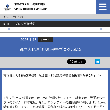
東京都立大学 硬式野球部
Official Homepage Since 2014
ホーム
Blog
詳細
Blog ブログ更新情報
<
>
2026-1-18
リリース
都立大野球部活動報告ブログvol.13
東京都立大学硬式野球部 城坂亮（都市環境学部都市政策科学科2年）です。
1月17日(土)の練習では、はじめに計測を行いました。計測では、野手はベー
ランのタイム、打球速度、遠投、ロングティーの飛距離等を測ります。投手も
球速等を測ります。これは昨夏、幹部代が現在の3年生になってから月一回ペ