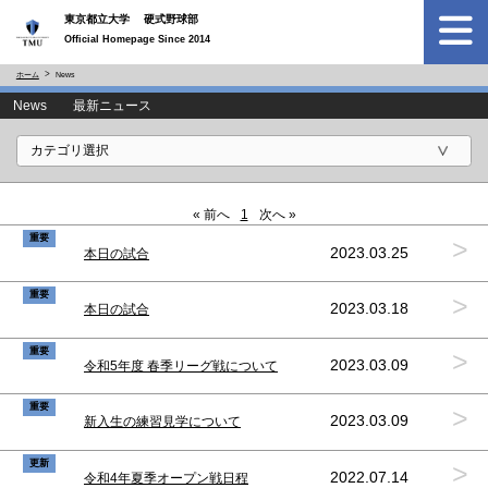
東京都立大学 硬式野球部
Official Homepage Since 2014
ホーム
News
News 最新ニュース
« 前へ
1
次へ »
重要
>
2023.03.25
本日の試合
重要
>
2023.03.18
本日の試合
重要
>
2023.03.09
令和5年度 春季リーグ戦について
重要
>
2023.03.09
新入生の練習見学について
更新
>
2022.07.14
令和4年夏季オープン戦日程