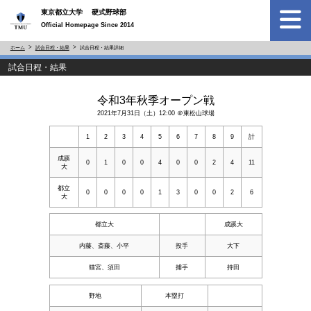
東京都立大学 硬式野球部
Official Homepage Since 2014
ホーム
試合日程・結果
試合日程・結果詳細
試合日程・結果
令和3年秋季オープン戦
2021年7月31日（土）12:00 ＠東松山球場
1
2
3
4
5
6
7
8
9
計
成蹊
0
1
0
0
4
0
0
2
4
11
大
都立
0
0
0
0
1
3
0
0
2
6
大
都立大
成蹊大
内藤、斎藤、小平
投手
大下
猫宮、須田
捕手
持田
野地
本塁打