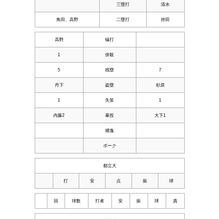
三塁打
清水
角田、高野
二塁打
持田
高野
犠打
1
併殺
5
残塁
7
丹下
盗塁
杉原
1
失策
1
内藤2
暴投
大下1
捕逸
ボーク
都立大
打
安
点
振
球
回
球数
打者
安
振
球
責