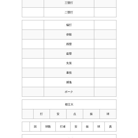
三塁打
二塁打
犠打
併殺
残塁
盗塁
失策
暴投
捕逸
ボーク
都立大
打
安
点
振
球
回
球数
打者
安
振
球
責