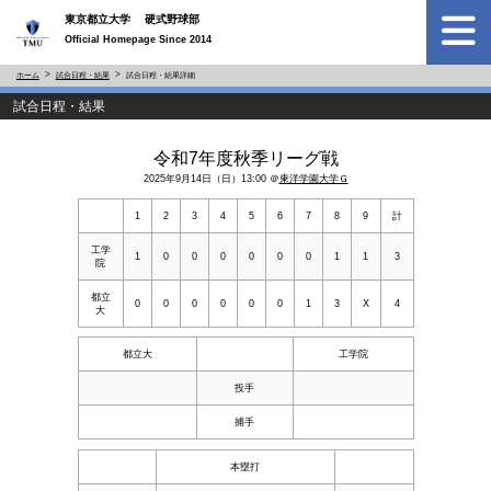
東京都立大学 硬式野球部
Official Homepage Since 2014
ホーム
試合日程・結果
試合日程・結果詳細
試合日程・結果
令和7年度秋季リーグ戦
2025年9月14日（日）13:00 ＠
東洋学園大学Ｇ
1
2
3
4
5
6
7
8
9
計
工学
1
0
0
0
0
0
0
1
1
3
院
都立
0
0
0
0
0
0
1
3
X
4
大
都立大
工学院
投手
捕手
本塁打