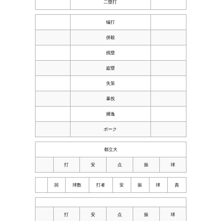
二塁打
犠打
併殺
残塁
盗塁
失策
暴投
捕逸
ボーク
都立大
打
安
点
振
球
回
球数
打者
安
振
球
責
打
安
点
振
球